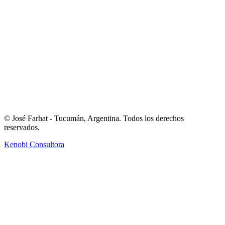
Caja de Herramientas
Multimedia
Novedades
Contacto
© José Farhat - Tucumán, Argentina. Todos los derechos
reservados.
Kenobi Consultora